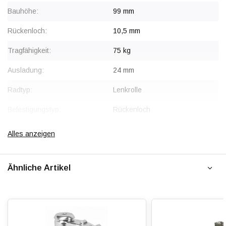
Bauhöhe:
99 mm
Rückenloch:
10,5 mm
Tragfähigkeit:
75 kg
Ausladung:
24 mm
Radtyp:
Lenkrolle
Befestigungstyp:
Rückenloch
Gabel:
Stahl, verzinkt
Alles anzeigen
Radkörper:
Polypropylen (PP)
Ähnliche Artikel
Radlagerung:
Kugellager
Lauffläche:
Thermoplastischer Gummi,
gespritzt
Shorehärte:
ca. 88 Shore A