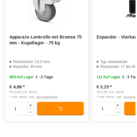
Rollwiderstand:
3
Verschleißfest:
3
Dämpfung:
3
Apparate-Lenkrolle mit Bremse 75
Expander - Vierka
Temperatur:
- 20 / + 60 °C
mm - Kugellager - 75 kg
Passend für:
Glatte bis leicht unebene Böden
Rückenloch: 10.5 mm
Typ: vierkantrohr
Bauhöhe: 99 mm
Reichweite: 17 bis 4
869 Auf Lager
1 - 3 Tage
111 Auf Lager
1 - 3 Ta
€ 4,66
*
€ 3,15
*
*
€ 5,54
*
€ 3,75
Inkl. MwSt.
Inkl. MwSt.
* exkl. MwSt. zzgl.
Versandkosten
* exkl. MwSt. zzgl.
Versandk