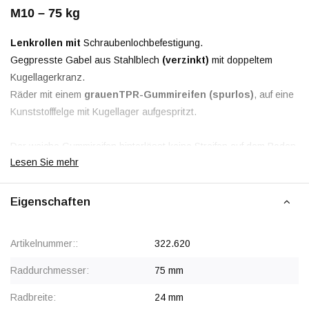
M10 – 75 kg
Lenkrollen mit
Schraubenlochbefestigung.
Gegpresste Gabel aus Stahlblech
(verzinkt)
mit doppeltem
Kugellagerkranz.
Räder mit einem
grauen
TPR-Gummireifen (spurlos)
, auf eine
Kunststofffelge mit Kugellager aufgespritzt.
Der weiche Gummireifen hinterlässt keine Streifen auf dem Boden,
Lesen Sie mehr
auf unbehandelten Böden können jedoch Weichmacher
freigesetzt werden.
Eigenschaften
Rabatt ab 100 Stück
, siehe Staffelpreise oder kontaktieren Sie
uns für ein Angebot.
Artikelnummer::
322.620
Ab 200 Stück Preis auf Anfrage.
Raddurchmesser:
75 mm
Radbreite:
24 mm